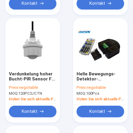
Kontakt
Kontakt
Verdunkelung hoher
Helle Bewegungs-
Bucht-PIR Sensor For
Detektor-
Motion Detecting-
Mikrowellen-
Preis:
negotiable
Preis:
negotiable
Fernbedienung
InnenFernbedienung
MOQ:
120PCS/CTN
MOQ:
100Pcs
der Mikrowellen-IP20
Holen Sie sich aktuelle Preis
Holen Sie sich aktuelle Preis
Kontakt
Kontakt