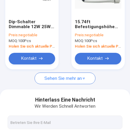
Über uns
Fabrik-Ausflug
Dip-Schalter
15.74ft
Dimmable 12W 25W
Befestigungshöhe
Qualitätskontrolle
lineare Bewegungs-
DC-Bewegungs-
Preis:
negotiable
Preis:
negotiable
Sensor mit Rod
Sensor-gehende
MOQ:
100Pcs
MOQ:
100Pcs
Antenna
Leitung Länge 60mm
Treten Sie mit uns in Verbindung
Holen Sie sich aktuelle Preis
Holen Sie sich aktuelle Preis
Fordern Sie ein Zitat
Kontakt
Kontakt
Sehen Sie mehr an
Mikrowellenbewegungs-Sensor
BLE-Bewegungs-Sensor
Hinterlass Eine Nachricht
Wir Werden Schnell Antworten
PIR-Bewegungs-Sensor
dimmable Bewegungs-Sensor