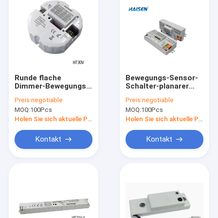
Runde flache
Bewegungs-Sensor-
Dimmer-Bewegungs-
Schalter-planarer
Sensor-Decke der
Antennen-Fahrer der
Preis:
negotiable
Preis:
negotiable
Antennen-34W
Mikrowellen-28W
MOQ:
100Pcs
MOQ:
100Pcs
brachte Entwurf an
Dimmable
Holen Sie sich aktuelle Preis
Holen Sie sich aktuelle Preis
Kontakt
Kontakt
Haus
Produkte
Videos