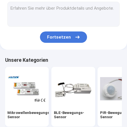
Bewegungs-Sensor AUF Aus-Schalter
Fahrer des UL-Versions-Notfallled
UL-Sensor
Fortsetzen
DC-Bewegungs-Sensor
DALI-Bewegungs-Sensor
Unsere Kategorien
IC-Sensor
Fotozellen-Tageslicht-Sensor
Bewegungs-Sensor-Fahrer
Universelle Smart-Fernbedienung
Mikrowellenbewegungs-
BLE-Bewegungs-
PIR-Bewegung
Fahrer des CER Versions-Notfallled
Sensor
Sensor
Sensor