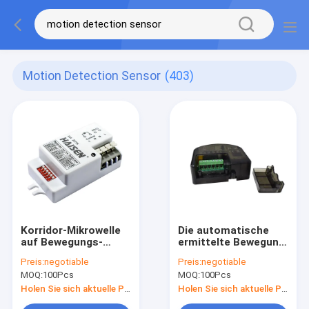
Motion Detection Sensor
(403)
Korridor-Mikrowelle
Die automatische
auf Bewegungs-
ermittelte Bewegung
Entdeckung des Aus-
belichtete auf Aus-
Preis:
negotiable
Preis:
negotiable
Schalter-Sensor-
Schalter-
MOQ:
100Pcs
MOQ:
100Pcs
0.5~1.0m/S
Fernbedienung für
Highbay-Licht
Holen Sie sich aktuelle Preis
Holen Sie sich aktuelle Preis