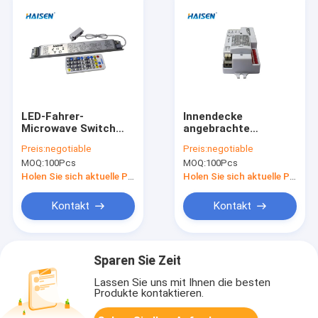
LED-Fahrer-
Innendecke
Microwave Switch
angebrachte
Occupancy-Sensor-
Kompaktbauweise
Preis:
negotiable
Preis:
negotiable
Bewegungs-
60Hz des Dimmable-
MOQ:
100Pcs
MOQ:
100Pcs
Detektor-Sensor
Bewegungs-Sensor-
50
Holen Sie sich aktuelle Preis
Holen Sie sich aktuelle Preis
Kontakt
Kontakt
Sparen Sie Zeit
Lassen Sie uns mit Ihnen die besten
Produkte kontaktieren.