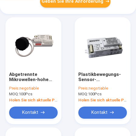
Geben Sie Ihre Anforderung
Abgetrennte
Plastikbewegungs-
Mikrowellen-hohe
Sensor-
Bucht-Bewegungs-
Deckenleuchte-Art
Preis:
negotiable
Preis:
negotiable
Sensor-
der abdeckungs-5.8G
MOQ:
100Pcs
MOQ:
100Pcs
Fernsteuerungseinstellung
Dimmable
Holen Sie sich aktuelle Preis
Holen Sie sich aktuelle Preis
Kontakt
Kontakt