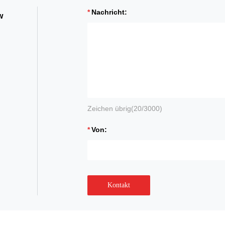
Nachricht:
w
Zeichen übrig(
20
/3000)
Von:
Kontakt