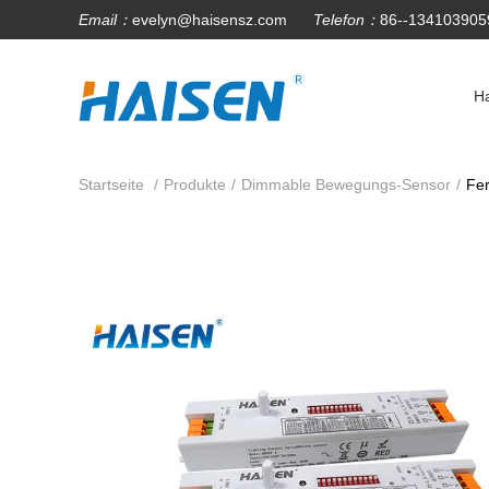
Email：
evelyn@haisensz.com
Telefon：
86--134103905
H
Startseite
/
Produkte
/
Dimmable Bewegungs-Sensor
/
Fer