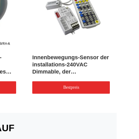
-
Innenbewegungs-Sensor der
Abge
installations-240VAC
Bewe
hes
Dimmable, der
line
Bedienschalter beleuchtet
Dime
Bestpreis
AUF