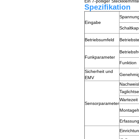
Ein 7-polliger Steckklemmt
Spezifikation
Spannung
Eingabe
Schaltkap
Betriebsumfeld
Betriebst
Betriebsf
Funkparameter
Funktion
Sicherheit und
Genehmi
EMV
Nachweis
Taglichts
Wartezeit
Sensorparameter
Montage
Erfassung
Einrichtu