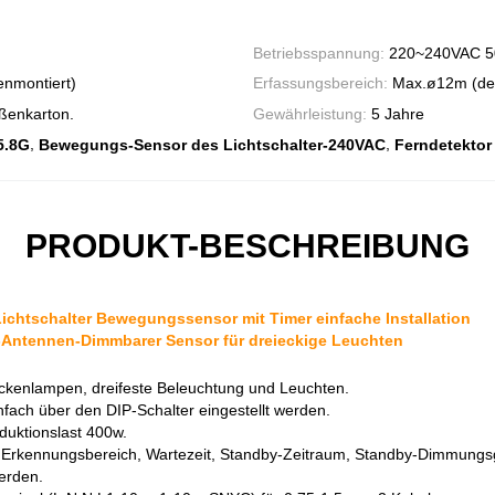
Betriebsspannung:
220~240VAC 5
enmontiert)
Erfassungsbereich:
Max.ø12m (de
ußenkarton.
Gewährleistung:
5 Jahre
,
,
5.8G
Bewegungs-Sensor des Lichtschalter-240VAC
Ferndetektor
PRODUKT-BESCHREIBUNG
ichtschalter Bewegungssensor mit Timer einfache Installation
-Antennen-Dimmbarer Sensor für dreieckige Leuchten
Deckenlampen, dreifeste Beleuchtung und Leuchten.
fach über den DIP-Schalter eingestellt werden.
duktionslast 400w.
 Erkennungsbereich, Wartezeit, Standby-Zeitraum, Standby-Dimmungsg
erden.