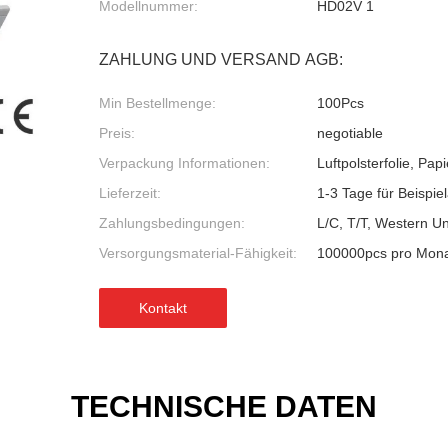
Modellnummer:
HD02V 1
ZAHLUNG UND VERSAND AGB:
Min Bestellmenge:
100Pcs
Preis:
negotiable
Verpackung Informationen:
Luftpolsterfolie, Pa
Lieferzeit:
1-3 Tage für Beispie
Zahlungsbedingungen:
L/C, T/T, Western U
Versorgungsmaterial-Fähigkeit:
100000pcs pro Mon
Kontakt
TECHNISCHE DATEN