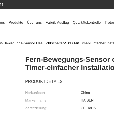
91
aus
Produkte
Über uns
Fabrik-Ausflug
Qualitätskontrolle
Trete
n-Bewegungs-Sensor Des Lichtschalter-5.8G Mit Timer-Einfacher Instal
Fern-Bewegungs-Sensor de
Timer-einfacher Installati
PRODUKTDETAILS:
Herkunftsort:
China
Markenname:
HAISEN
Zertifizierung:
CE RoHS