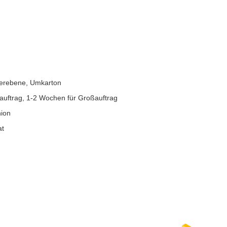
pierebene, Umkarton
lauftrag, 1-2 Wochen für Großauftrag
nion
at