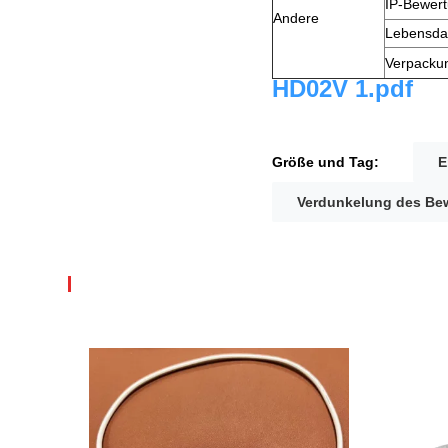
IP-Bewer
Andere
Lebensda
Verpacku
HD02V 1.pdf
Größe und Tag:
E
Verdunkelung des B