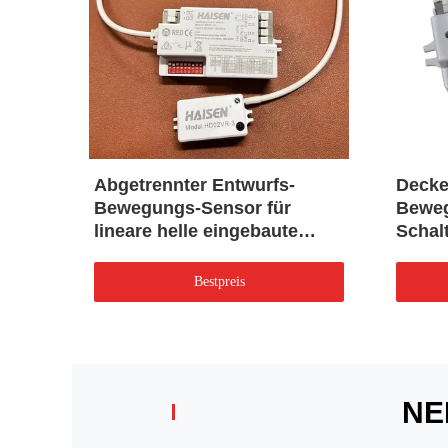
 der
Abgetrennter Entwurfs-
Decke
Bewegungs-Sensor für
Beweg
lineare helle eingebaute
Schal
et
Dimensionsfunktion Triproof
Winkel
Bestpreis
NE