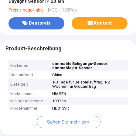
Daylight Sensor IP 20 ein
Preis：negotiable
MOQ：100Pcs
Bestpreis
Kontakt
Produkt-Beschreibung
,
dimmable Belegungs-Sensor
Markieren
dimmable pir Sensor
Herkunftsort
China
1-3 Tage für Beispielauftrag, 1-2
Lieferzeit
Wochen für Großauftrag
Markenname
HIASEN
Min Bestellmenge
100Pcs
Modellnummer
HD013VR
Sehen Sie mehr an