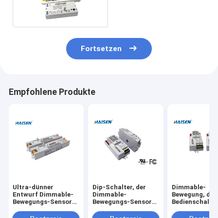
Daylight Sensor IP 20 ein
Fortsetzen
Empfohlene Produkte
Ultra-dünner
Dip-Schalter, der
Dimmable-
Entwurf Dimmable-
Dimmable-
Bewegung, die
Bewegungs-Sensor
Bewegungs-Sensor
Bedienschalte
220-240VAC für
Hochfrequenz-IP20
Bewegungs-Se
Triproof-Dielen-
für Deckenleuchte
Energieeinspa