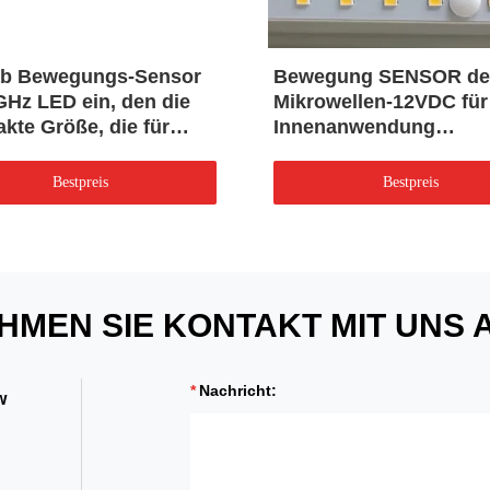
b Bewegungs-Sensor
Bewegung SENSOR de
GHz LED ein, den die
Mikrowellen-12VDC für
kte Größe, die für
Innenanwendung
h ist, installieren
vorinstalliert
Bestpreis
Bestpreis
HMEN SIE KONTAKT MIT UNS 
Nachricht:
w