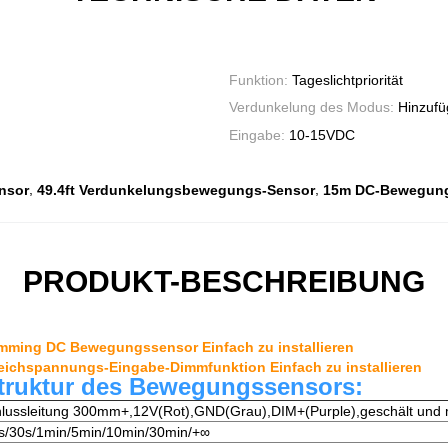
Funktion:
Tageslichtpriorität
Verdunkelung des Modus:
Hinzufü
Eingabe:
10-15VDC
,
,
nsor
49.4ft Verdunkelungsbewegungs-Sensor
15m DC-Bewegung
PRODUKT-BESCHREIBUNG
imming DC Bewegungssensor Einfach zu installieren
leichspannungs-Eingabe-Dimmfunktion Einfach zu installieren
truktur des Bewegungssensors:
lussleitung 300mm+,12V(Rot),GND(Grau),DIM+(Purple),geschält und 
s/30s/1min/5min/10min/30min/+∞