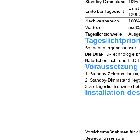
Standby-Dimmstand
10%/
Es is
Ernte bei Tageslicht
120L
Nachweisbereich
100%
Wartezeit
5s/30
Tageslichtschwelle
Ausge
Tageslichtprior
Sonnenuntergangssensor:
Die Dual-PD-Technologie b
Natürliches Licht und LED-L
Voraussetzung f
1. Standby-Zeitraum ist +∞;
2. Standby-Dimmstand lieg
3Die Tageslichtschwelle be
Installation d
Vorsichtsmaßnahmen für d
Bewegungssensors