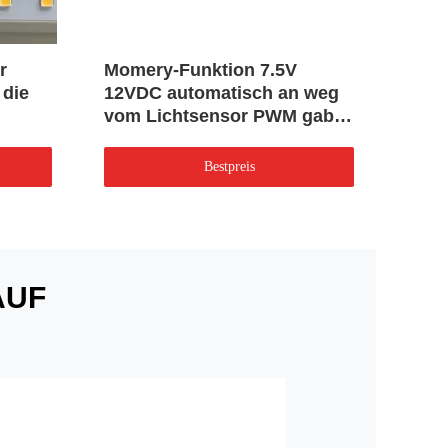
r
Momery-Funktion 7.5V
DC g
 die
12VDC automatisch an weg
Dete
vom Lichtsensor PWM gab
10.5
aus
Fern
Bestpreis
AUF