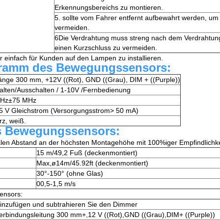
Erkennungsbereichs zu montieren.
5. sollte vom Fahrer entfernt aufbewahrt werden, um
vermeiden.
6Die Verdrahtung muss streng nach dem Verdrahtun
einen Kurzschluss zu vermeiden.
 einfach für Kunden auf den Lampen zu installieren.
ramm des Bewegungssensors:
änge 300 mm, +12V ((Rot), GND ((Grau), DIM + ((Purple))
alten/Ausschalten / 1-10V /Fernbedienung
GHz±75 MHz
5 V Gleichstrom (Versorgungsstrom> 50 mA)
z, weiß.
s Bewegungssensors:
len Abstand an der höchsten Montagehöhe mit 100%iger Empfindlichke
15 m/49,2 Fuß (deckenmontiert)
Max,ø14m/45.92ft (deckenmontiert)
30°-150° (ohne Glas)
00,5-1,5 m/s
ensors:
inzufügen und subtrahieren Sie den Dimmer
erbindungsleitung 300 mm+,12 V ((Rot),GND ((Grau),DIM+ ((Purple))