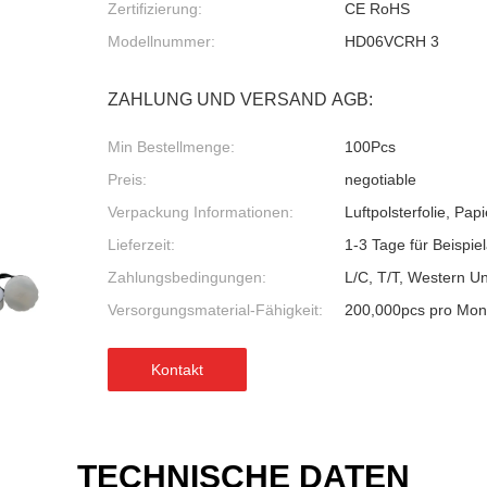
Zertifizierung:
CE RoHS
Modellnummer:
HD06VCRH 3
ZAHLUNG UND VERSAND AGB:
Min Bestellmenge:
100Pcs
Preis:
negotiable
Verpackung Informationen:
Luftpolsterfolie, Pa
Lieferzeit:
1-3 Tage für Beispie
Zahlungsbedingungen:
L/C, T/T, Western U
Versorgungsmaterial-Fähigkeit:
200,000pcs pro Mon
Kontakt
TECHNISCHE DATEN