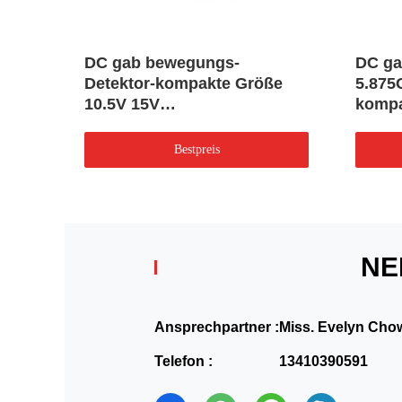
DC gab bewegungs-
DC ga
weg
Detektor-kompakte Größe
5.875
gab
10.5V 15V
kompa
Fernsteuerungsein
einfac
Bestpreis
NE
Ansprechpartner :
Miss. Evelyn Cho
Telefon :
13410390591