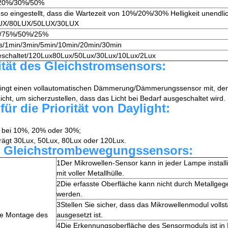
20%/30%/50%
t so eingestellt, dass die Wartezeit von 10%/20%/30% Helligkeit unendlic
UX/80LUX/50LUX/30LUX
/75%/50%/25%
s/1min/3min/5min/10min/20min/30min
schaltet/120Lux80Lux/50Lux/30Lux/10Lux/2Lux
ität des Gleichstromsensors:
ringt einen vollautomatischen Dämmerung/Dämmerungssensor mit, der
icht, um sicherzustellen, dass das Licht bei Bedarf ausgeschaltet wird.
ür die Priorität von Daylight:
t bei 10%, 20% oder 30%;
trägt 30Lux, 50Lux, 80Lux oder 120Lux.
es Gleichstrombewegungssensors:
1Der Mikrowellen-Sensor kann in jeder Lampe installi
mit voller Metallhülle.
2Die erfasste Oberfläche kann nicht durch Metallge
werden.
3Stellen Sie sicher, dass das Mikrowellenmodul voll
ie Montage des
ausgesetzt ist.
4Die Erkennungsoberfläche des Sensormoduls ist in