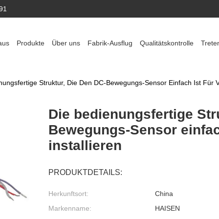
91
aus
Produkte
Über uns
Fabrik-Ausflug
Qualitätskontrolle
Trete
nungsfertige Struktur, Die Den DC-Bewegungs-Sensor Einfach Ist Für Ve
Die bedienungsfertige Str
Bewegungs-Sensor einfach
installieren
PRODUKTDETAILS:
Herkunftsort:
China
Markenname:
HAISEN