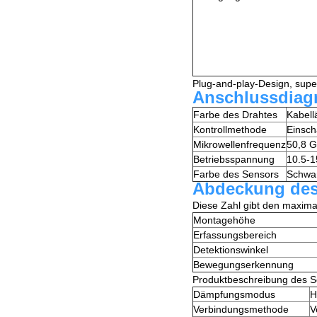
Plug-and-play-Design, super
Anschlussdiag
Farbe des Drahtes
Kabell
Kontrollmethode
Einsch
Mikrowellenfrequenz
50,8 
Betriebsspannung
10.5-1
Farbe des Sensors
Schwar
Abdeckung de
Diese Zahl gibt den maxima
Montagehöhe
Erfassungsbereich
Detektionswinkel
Bewegungserkennung
Produktbeschreibung des S
Dämpfungsmodus
H
Verbindungsmethode
V