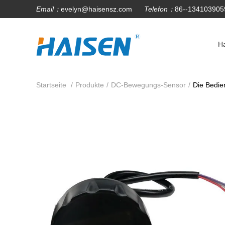
Email：
evelyn@haisensz.com
Telefon：
86--134103905
H
Startseite
/
Produkte
/
DC-Bewegungs-Sensor
/
Die Bedie