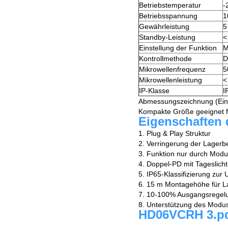
Betriebstemperatur
-
Betriebsspannung
1
Gewährleistung
5
Standby-Leistung
<
Einstellung der Funktion
M
Kontrollmethode
D
Mikrowellenfrequenz
5
Mikrowellenleistung
<
IP-Klasse
I
Abmessungszeichnung (Ein
Kompakte Größe geeignet für
Eigenschaften 
1. Plug & Play Struktur
2. Verringerung der Lagerb
3. Funktion nur durch Mod
4. Doppel-PD mit Tageslicht-
5. IP65-Klassifizierung zur 
6. 15 m Montagehöhe für La
7. 10-100% Ausgangsrege
8. Unterstützung des Mod
HD06VCRH 3.p