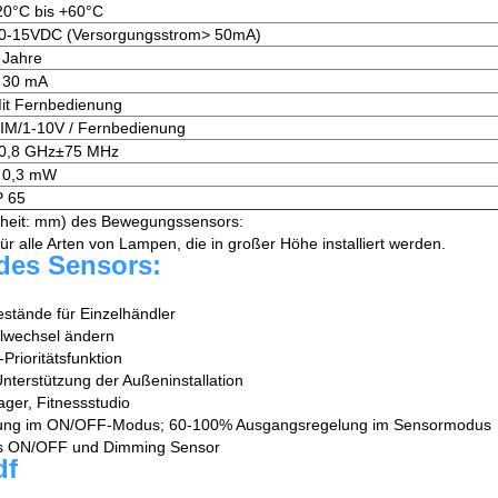
20°C bis +60°C
0-15VDC (Versorgungsstrom> 50mA)
 Jahre
 30 mA
it Fernbedienung
IM/1-10V / Fernbedienung
0,8 GHz±75 MHz
 0,3 mW
P 65
heit: mm) des Bewegungssensors:
 alle Arten von Lampen, die in großer Höhe installiert werden.
des Sensors:
estände für Einzelhändler
ulwechsel ändern
Prioritätsfunktion
Unterstützung der Außeninstallation
ger, Fitnessstudio
lung im ON/OFF-Modus; 60-100% Ausgangsregelung im Sensormodus
us ON/OFF und Dimming Sensor
df