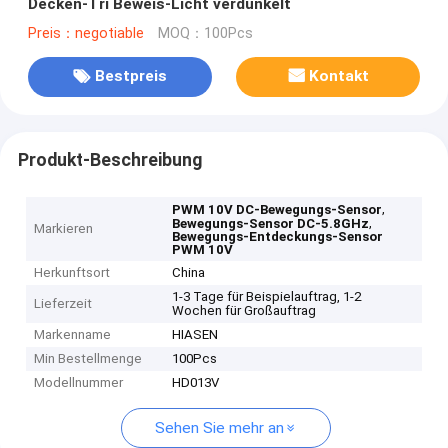
Decken-Tri Beweis-Licht verdunkelt
Preis：negotiable
MOQ：100Pcs
Bestpreis
Kontakt
Produkt-Beschreibung
,
PWM 10V DC-Bewegungs-Sensor
,
Bewegungs-Sensor DC-5.8GHz
Markieren
Bewegungs-Entdeckungs-Sensor
PWM 10V
Herkunftsort
China
1-3 Tage für Beispielauftrag, 1-2
Lieferzeit
Wochen für Großauftrag
Markenname
HIASEN
Min Bestellmenge
100Pcs
Modellnummer
HD013V
Sehen Sie mehr an