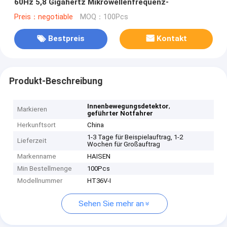
60Hz 5,8 Gigahertz Mikrowellenfrequenz-
Preis：negotiable
MOQ：100Pcs
Bestpreis
Kontakt
Produkt-Beschreibung
,
Innenbewegungsdetektor
Markieren
geführter Notfahrer
Herkunftsort
China
1-3 Tage für Beispielauftrag, 1-2
Lieferzeit
Wochen für Großauftrag
Markenname
HAISEN
Min Bestellmenge
100Pcs
Modellnummer
HT36V-I
Sehen Sie mehr an