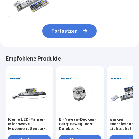
60Hz 5,8 Gigahertz
Mikrowellenfrequenz-
Fortsetzen
Empfohlene Produkte
Kleine LED-Fahrer-
Bi-Niveau-Decken-
winken
Microwave
Berg-Bewegungs-
energiesparen
Movement Sensor-
Detektor-
Lichtschalter
Steuerung durch
Sicherheits-
Sensor CER S
Dip-Schalter
Operation 16W
Bescheinigung