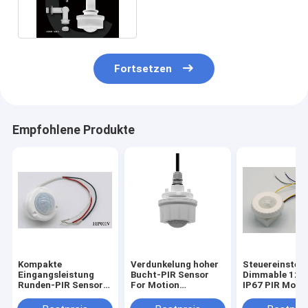
Adjustable-Klammer
Fortsetzen
Empfohlene Produkte
Kompakte
Verdunkelung hoher
Steuereinstell
Eingangsleistung
Bucht-PIR Sensor
Dimmable 12V
Runden-PIR Sensors
For Motion
IP67 PIR Moti
12VDC mit
Detecting-
Sensor With R
Fernbedienung
Fernbedienung