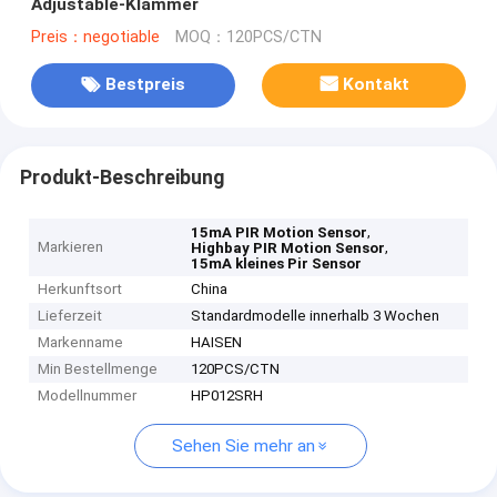
Adjustable-Klammer
Preis：negotiable
MOQ：120PCS/CTN
Bestpreis
Kontakt
Produkt-Beschreibung
,
15mA PIR Motion Sensor
Markieren
,
Highbay PIR Motion Sensor
15mA kleines Pir Sensor
Herkunftsort
China
Lieferzeit
Standardmodelle innerhalb 3 Wochen
Markenname
HAISEN
Min Bestellmenge
120PCS/CTN
Modellnummer
HP012SRH
Sehen Sie mehr an