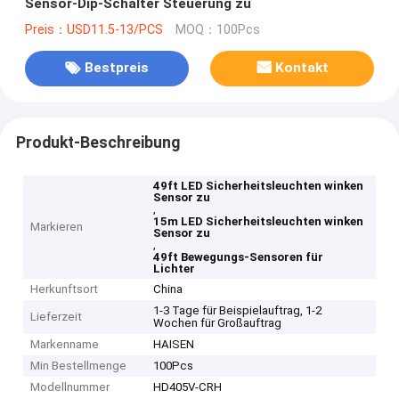
Sensor-Dip-Schalter Steuerung zu
Preis：USD11.5-13/PCS
MOQ：100Pcs
Bestpreis
Kontakt
Produkt-Beschreibung
49ft LED Sicherheitsleuchten winken
Sensor zu
,
15m LED Sicherheitsleuchten winken
Markieren
Sensor zu
,
49ft Bewegungs-Sensoren für
Lichter
Herkunftsort
China
1-3 Tage für Beispielauftrag, 1-2
Lieferzeit
Wochen für Großauftrag
Markenname
HAISEN
Min Bestellmenge
100Pcs
Modellnummer
HD405V-CRH