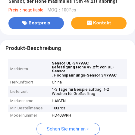
Sensor, der Höhe maximales 15m 49.2ft anbringt
Preis：negotiable
MOQ：100Pcs
Bestpreis
Kontakt
Produkt-Beschreibung
,
Sensor UL-347VAC
Befestigung Höhe 49.2ft von UL-
Markieren
Sensor
,
Hochspannungs-Sensor 347VAC
Herkunftsort
China
1-3 Tage für Beispielauftrag, 1-2
Lieferzeit
Wochen für Großauftrag
Markenname
HAISEN
Min Bestellmenge
100Pcs
Modellnummer
HD408VRH
Sehen Sie mehr an