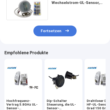
Wechselstrom-UL-Sensor,
der Höhe maximales 15m
49.2ft anbringt
Fortsetzen
Empfohlene Produkte
Hochfrequenz-
Dip-Schalter
Drahtloser Di
Vertrag 5.8GHz UL-
Steuerung, die UL-
HF-UL-Sensor
Sensor-
Sensor-
Grad 150 Grad